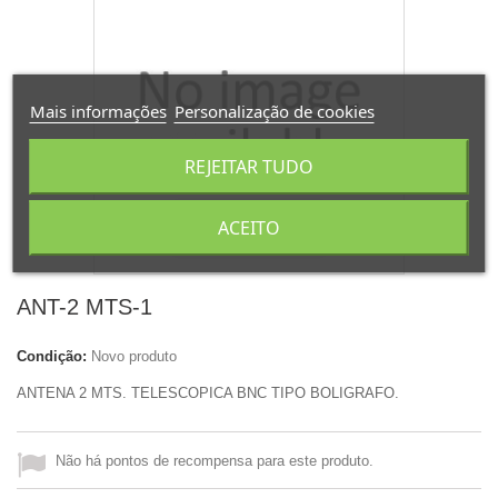
Mais informações
Personalização de cookies
REJEITAR TUDO
ACEITO
Ver maior
ANT-2 MTS-1
Condição:
Novo produto
ANTENA 2 MTS. TELESCOPICA BNC TIPO BOLIGRAFO.
Não há pontos de recompensa para este produto.