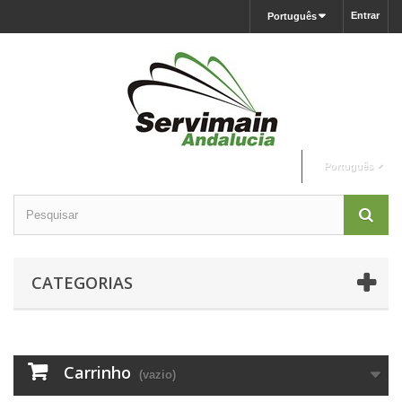
Entrar
Português
Português
CATEGORIAS
Carrinho
(vazio)